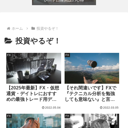
レード口座開設の心得
ホーム
投資やるぞ！
投資やるぞ！
FX
FX
【2025年最新】FX・仮想
【それ間違いです】FXで
通貨・デイトレにおすす
『テクニカル分析を勉強
めの最強トレード用ディ
しても意味ない』と言わ
スプレイモニター4選｜2
れる理由とその誤解
2022.05.04
2022.03.05
枚・3枚接続の方法も解説
FX
FX