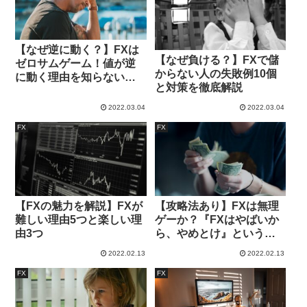
【なぜ逆に動く？】FXは
【なぜ負ける？】FXで儲
ゼロサムゲーム！値が逆
からない人の失敗例10個
に動く理由を知らない人
と対策を徹底解説
はFXから退場します
2022.03.04
2022.03.04
FX
FX
【FXの魅力を解説】FXが
【攻略法あり】FXは無理
難しい理由5つと楽しい理
ゲーか？『FXはやばいか
由3つ
ら、やめとけ』という意
見を検証してみる
2022.02.13
2022.02.13
FX
FX