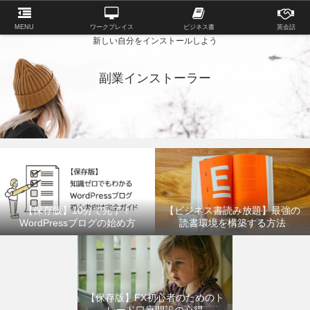
MENU
ワークプレイス
ビジネス書
英会話
新しい自分をインストールしよう
副業インストーラー
【保存版】10分で完了！
【ビジネス書読み放題】最強の
WordPressブログの始め方
読書環境を構築する方法
【保存版】FX初心者のためのト