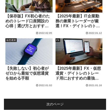
【2025年最新】IT企業勤
【保存版】FX初心者のた
務の兼業トレーダーが厳
めのトレード口座開設の
選！FX・デイトレのトレ
心得｜選び方とおすすめ
ード用におすすめのパソ
口座を紹介します
2022.02.05
2022.01.12
コン7選｜4画面対応パソ
コンも紹介
仮想通貨
FX
【失敗しない】初心者が
【2025年最新】FX・仮想
ゼロから最短で仮想通貨
通貨・デイトレのトレー
を始める手順
ド用におすすめの最強ノ
ートパソコンをIT企業に勤
2022.01.02
2021.01.16
める私が紹介する｜安く
て高スペックのみ
次のページ