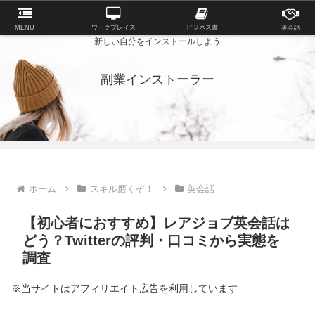
MENU
ワークプレイス
ビジネス書
英会話
新しい自分をインストールしよう
副業インストーラー
ホーム
スキル磨くぞ！
英会話
【初心者におすすめ】レアジョブ英会話は
どう？Twitterの評判・口コミから実態を
調査
※当サイトはアフィリエイト広告を利用しています