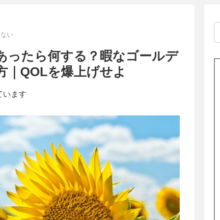
らない
あったら何する？暇なゴールデ
方｜QOLを爆上げせよ
ています